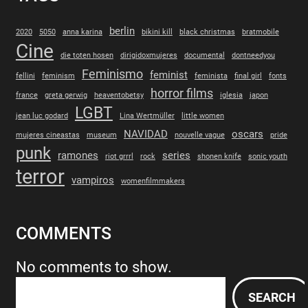
berlin
2020
5050
anna karina
bikini kill
black christmas
bratmobile
Cine
die toten hosen
dirigidoxmujeres
documental
dontneedyou
Feminismo
feminist
fellini
feminism
feminista
final girl
fonts
horror films
france
greta gerwig
heaventobetsy
iglesia
japon
LGBT
jean luc godard
Lina Wertmüller
little women
NAVIDAD
oscars
mujeres cineastas
museum
nouvelle vague
pride
punk
ramones
series
riot grrrl
rock
shonen knife
sonic youth
terror
vampiros
womenfilmmakers
COMMENTS
No comments to show.
S
SEARCH
e